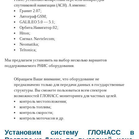
спутниковой навигации (АСН). А именно:
Гранит 2.07;
Автограф GSM;
GALILEO 5.0 — 5.1;
Орбита.Навигатор.02;
Hiton;
Сигнал. Navtelecom;
Neomatika;
Teltonica;
Мы предлагаем установить на выбор несколько вариантов
поддерживаемого РНИС
оборудования
.
Обращаем Ваше внимание, что оборудование не
предназначено только для передачи данных в государственные
структуры. Вы сможете пользоваться всем спектром
возможностей
ГЛОНАСС мониторинга
для частных целей.
контроль местоположения
;
контроль топлива
;
контроль скорости;
контроль моточасов
и др.
Установим систему ГЛОНАСС в