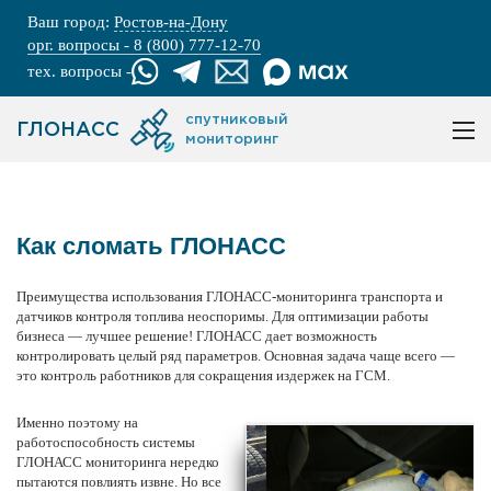
Ваш город:
Ростов-на-Дону
орг. вопросы - 8 (800) 777-12-70
тех. вопросы -
спутниковый
ГЛОНАСС
мониторинг
Как сломать ГЛОНАСС
Преимущества использования
ГЛОНАСС-мониторинга
транспорта и
датчиков контроля топлива
неоспоримы. Для оптимизации работы
бизнеса — лучшее решение! ГЛОНАСС дает
возможность
контролировать целый ряд параметров. Основная задача чаще всего —
это контроль работников для сокращения издержек на ГСМ.
Именно поэтому на
работоспособность
системы
ГЛОНАСС
мониторинга нередко
пытаются повлиять извне. Но все