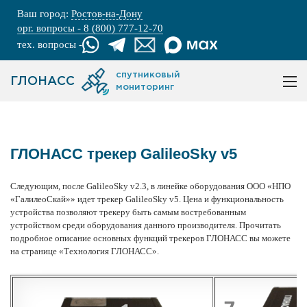
Ваш город:
Ростов-на-Дону
орг. вопросы - 8 (800) 777-12-70
тех. вопросы -
спутниковый
ГЛОНАСС
мониторинг
ГЛОНАСС трекер GalileoSky v5
Следующим, после GalileoSky v2.3, в линейке оборудования ООО «НПО
«ГалилеоСкай»» идет трекер GalileoSky v5. Цена и функциональность
устройства позволяют трекеру быть самым востребованным
устройством среди оборудования данного производителя. Прочитать
подробное описание основных функций трекеров ГЛОНАСС вы можете
на странице
«Технология ГЛОНАСС»
.