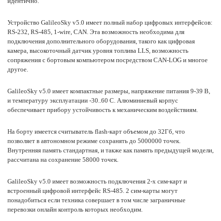
идентично.
Устройство GalileoSky v5.0 имеет полный набор цифровых интерфейсов:
RS-232, RS-485, 1-wire, CAN. Эта возможность необходима для
подключения дополнительного оборудования, такого как цифровая
камера, высокоточный датчик уровня топлива LLS, возможность
сопряжения с бортовым компьютером посредством CAN-LOG и многое
другое.
GalileoSky v5.0 имеет компактные размеры, напряжение питания 9-39 В,
и температуру эксплуатации -30..60 С. Алюминиевый корпус
обеспечивает прибору устойчивость к механическим воздействиям.
На борту имеется считыватель flash-карт объемом до 32Гб, что
позволяет в автономном режиме сохранять до 5000000 точек.
Внутренняя память стандартная, и также как память предыдущей модели,
рассчитана на сохранение 58000 точек.
GalileoSky v5.0 имеет возможность подключения 2-х сим-карт и
встроенный цифровой интерфейс RS-485. 2 сим-карты могут
понадобиться если техника совершает в том числе заграничные
перевозки онлайн контроль которых необходим.