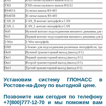
RXD
RXD сигнал нулевого канала RS232
TXD
TXD сигнал нулевого канала RS232
RS485A
A сигнал канала RS-485
RS485B
B сигнал канала RS-485
CAN_H
CAN_H контакт интерфейса CAN
CAN_L
CAN_L контакт интерфейса CAN
Vol0
Нулевой контакт подсоединения внешнего динамика для ф
Vol1
Первый контакт подсоединения внешнего динамика для ф
1-Wire
1-Wire интерфейс
GND
«Земля» для подсоединения различных интерфейсов, треб
Out0
Нулевой транзисторный выход (выход 0/1)
Out1
Первый транзисторный выход (выход 0/1)
Out2
Второй транзисторный выход (выход 0/1)
Out3
Третий транзисторный выход (выход 0/1)
Установим систему ГЛОНАСС в
Ростове-на-Дону по выгодной цене.
Позвоните нам сегодня по телефону
+7(800)777-12-70 и мы поможем вам