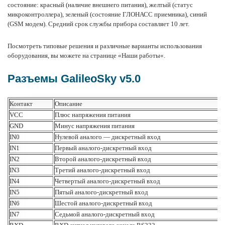
состояние: красный (наличие внешнего питания), желтый (статус
микроконтроллера), зеленый (состояние ГЛОНАСС приемника), синий
(GSM модем). Средний срок службы прибора составляет 10 лет.
Посмотреть типовые решения и различные варианты использования
оборудования, вы можете на странице «
Наши работы
«.
Разъемы GalileoSky v5.0
Контакт
Описание
VCC
Плюс напряжения питания
GND
Минус напряжения питания
IN0
Нулевой аналого — дискретный вход
IN1
Первый аналого-дискретный вход
IN2
Второй аналого-дискретный вход
IN3
Третий аналого-дискретный вход
IN4
Четвертый аналого-дискретный вход
IN5
Пятый аналого-дискретный вход
IN6
Шестой аналого-дискретный вход
IN7
Седьмой аналого-дискретный вход