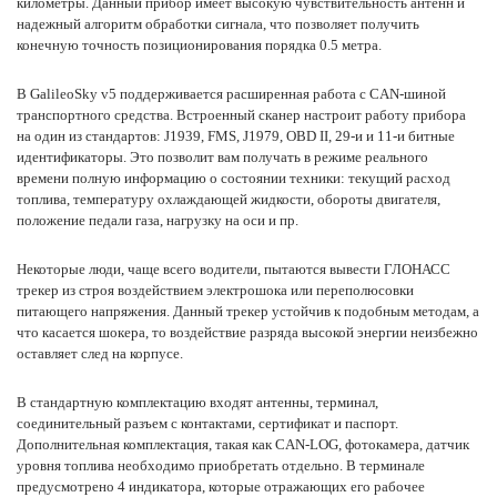
километры. Данный прибор имеет высокую чувствительность антенн и
надежный алгоритм обработки сигнала, что позволяет получить
конечную точность позиционирования порядка 0.5 метра.
В GalileoSky v5 поддерживается расширенная работа с CAN-шиной
транспортного средства. Встроенный сканер настроит работу прибора
на один из стандартов: J1939, FMS, J1979, OBD II, 29-и и 11-и битные
идентификаторы. Это позволит вам получать в режиме реального
времени полную информацию о состоянии техники: текущий расход
топлива, температуру охлаждающей жидкости, обороты двигателя,
положение педали газа, нагрузку на оси и пр.
Некоторые люди, чаще всего водители, пытаются вывести ГЛОНАСС
трекер из строя воздействием электрошока или переполюсовки
питающего напряжения. Данный трекер устойчив к подобным методам, а
что касается шокера, то воздействие разряда высокой энергии неизбежно
оставляет след на корпусе.
В стандартную комплектацию входят антенны, терминал,
соединительный разъем с контактами, сертификат и паспорт.
Дополнительная комплектация, такая как CAN-LOG, фотокамера, датчик
уровня топлива необходимо приобретать отдельно. В терминале
предусмотрено 4 индикатора, которые отражающих его рабочее