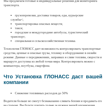
Мы предлагаем готовые и индивидуальные решения для
мониторинга
транспорта
.
грузоперевозки
, доставка товаров, еды, курьерские
службы<;
транспортировка опасных веществ
;
такси;
городские и междугородние автобусы
, туристический
транспорт;
специальная и
сельскохозяйственная техника
.
Технология ГЛОНАСС
дает возможность контролировать транспортные
средства, ценные и опасные грузы, технику и оборудование в онлайн
режиме. Данные о передвижениях, заправках и
сливе топлива
, скорости и
маршруте доступны из любой точки мира. Контролировать можно с
компьютера, ноутбука, смартфона.
Что Установка ГЛОНАСС даст вашей
компании
Снижение
топливных расходов
до 50%
Водители больше не смогут безнаказанно сливать бензин и продавать его
на стороне. Вы будете платить только за нужное вашей организации